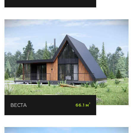
²
ВЕСТА
66.1 м