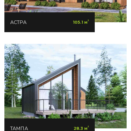
²
АСТРА
105.1 м
²
ТАМПА
28.3 м