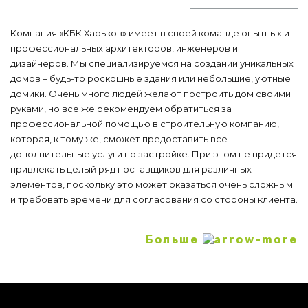
Компания «КБК Харьков» имеет в своей команде опытных и
профессиональных архитекторов, инженеров и
дизайнеров. Мы специализируемся на создании уникальных
домов – будь-то роскошные здания или небольшие, уютные
домики. Очень много людей желают построить дом своими
руками, но все же рекомендуем обратиться за
профессиональной помощью в строительную компанию,
которая, к тому же, сможет предоставить все
дополнительные услуги по застройке. При этом не придется
привлекать целый ряд поставщиков для различных
элементов, поскольку это может оказаться очень сложным
и требовать времени для согласования со стороны клиента.
Какие проекты домов в
Больше
Харькове доступны к