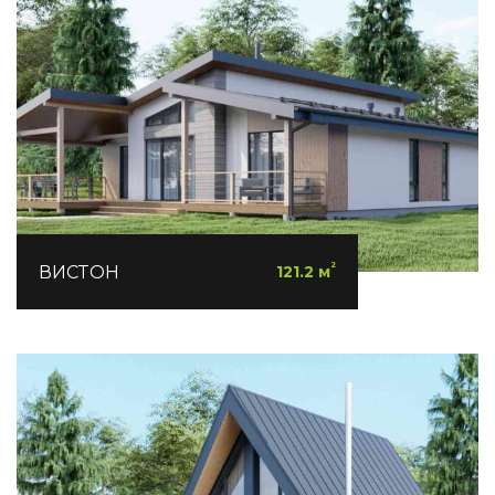
²
ВИСТОН
121.2 м