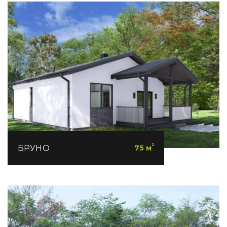
²
БРУНО
75 м