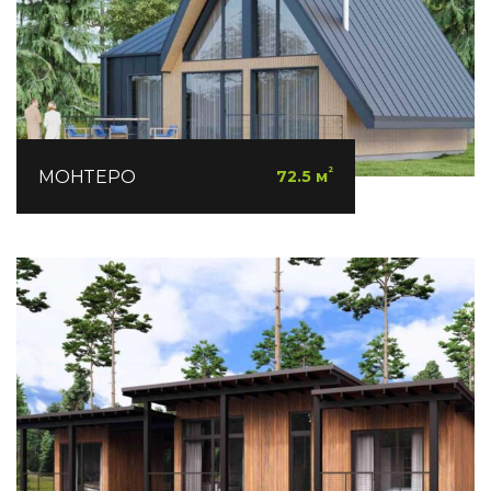
²
МОНТЕРО
72.5 м