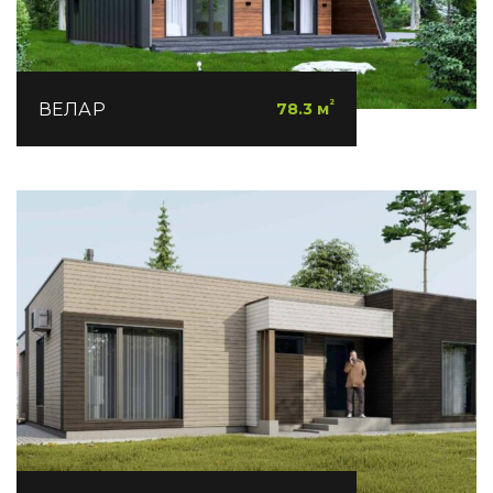
²
ВЕЛАР
78.3 м