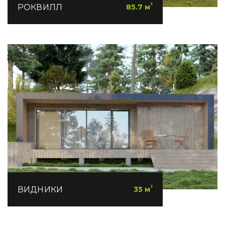
²
РОКВИЛЛ
85.7 м
²
ВИДНИКИ
35 м