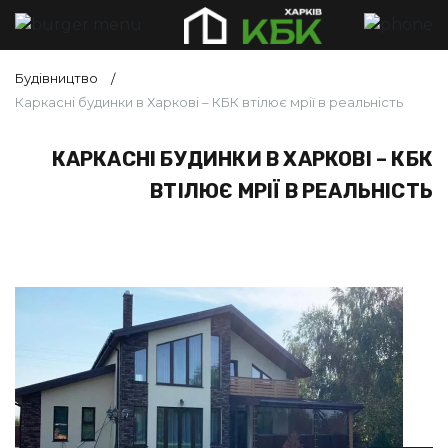
Будівництво
Каркасні будинки в Харкові – КБК втілює мрії в реальність
КАРКАСНІ БУДИНКИ В ХАРКОВІ – КБК
ВТІЛЮЄ МРІЇ В РЕАЛЬНІСТЬ