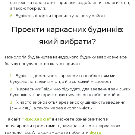
сантехніка і електричні прилади, оздоблення підлоги і стін,
а також покрівля.
Будівельні норми і правила у вашому районі.
Проекти каркасних будинків:
який вибрати?
Технологія будівництва канадського будинку завойовує все
більшу популярність з кількох причин:
Будівлі з дерев’яним каркасом і оздобленням ми
будуємо не тільки в місті, а й в сільській місцевості.
“Каркасники” відмінно підходять для зведення заміських
будинків, які використовуються сезонно або постійно.
Їх часто вибирають через високу швидкість зведення
(3-4 місяці), а також через екологічність.
На сайті
“КБК Харків”
ви можете ознайомитися з
популярними проектами і цінами на житло за каркасною
технологією. А також зможете побачити
фото