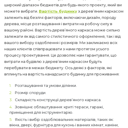
широкий діапазон бюджетів для будь-якого проекту, який ви
можете вибрати.
Вартість будинку
з дерев’яним каркасом
залежить від безлічі факторів, включаючи дизайн, породу
дерева, місце розташування і витрати на робочу силу в
вашому районі. Вартість дерев’яного каркаса може сильно
залежати як від самого стилістичного оформлення, так і від
вашого вибору оздоблення і розмірів. Ми закликаємо всіх
наших клієнтів співпрацювати з нами протягом усього
процесу проектування. Це дозволяє нам гарантувати, що
витрати на будівлю з дерев’яним каркасом будуть
перебувати в межах бюджету. Ось деякі з факторів, які
вплинуть на вартість канадського будинку для проживання:
Розташування та умови ділянки.
Розмір споруди.
Складність конструкції дерев’яного каркаса.
Зовнішнє облаштування: криті тераси, гаражі,
приміщення для інструментарію.
Якість і вибір оздоблювальних матеріалів, таких як:
вікна, двері, фурнітура для кухонь і ванних кімнат, каміни,