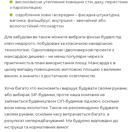
високоякісне утеплення зовнішніх стін, даху, перестінки
з пароізоляцією;
оздоблення зовні і всередині – фасадна штукатурка,
вагонка, фальшбрус; внутрішня – звичайний або
вологостійкий гіпсокартон.
Для забудови ви також можете вибрати фінські будівлі під
ключ недорого, побудовані за класичною канадською
технологією. Одноповерхові і двоповерхові проекти з
мансардою дешево – не менш популярні через їх
практичність в плані використання площі. Мансарда є в
цьому випадку повноцінною житловою площею з великим
вікном, а значить і з достатньою освітленістю.
Хоча багато хто економить і вирішує будувати своїми руками,
або вибирає SIP-будинки, проте наша компанія не
займається будівництвом СІП-будинків під ключ, оскільки
вони менш екологічні. Також не рекомендуємо будувати
своїми руками, оскільки часу витрачається багато, а
результат непередбачуваний. Ми будуємо відповідно до
інструкції та нормативних вимог.