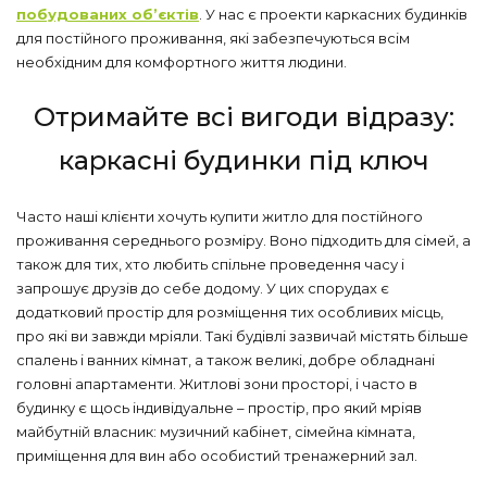
побудованих об’єктів
. У нас є проекти каркасних будинків
для постійного проживання, які забезпечуються всім
необхідним для комфортного життя людини.
Отримайте всі вигоди відразу:
каркасні будинки під ключ
Часто наші клієнти хочуть купити житло для постійного
проживання середнього розміру. Воно підходить для сімей, а
також для тих, хто любить спільне проведення часу і
запрошує друзів до себе додому. У цих спорудах є
додатковий простір для розміщення тих особливих місць,
про які ви завжди мріяли. Такі будівлі зазвичай містять більше
спалень і ванних кімнат, а також великі, добре обладнані
головні апартаменти. Житлові зони просторі, і часто в
будинку є щось індивідуальне – простір, про який мріяв
майбутній власник: музичний кабінет, сімейна кімната,
приміщення для вин або особистий тренажерний зал.