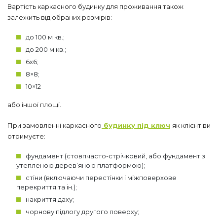
Вартість каркасного будинку для проживання також
залежить від обраних розмірів:
до 100 м кв.;
до 200 м кв.;
6х6;
8×8;
10×12
або іншої площі.
При замовленні каркасного
будинку під ключ
як клієнт ви
отримуєте:
фундамент (стовпчасто-стрічковий, або фундамент з
утепленою дерев’яною платформою);
стіни (включаючи перестінки і міжповерхове
перекриття та ін.);
накриття даху;
чорнову підлогу другого поверху;