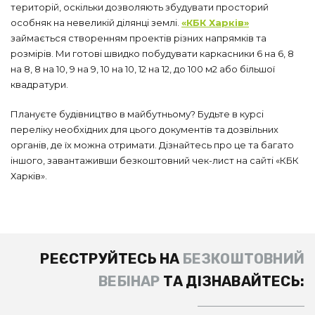
територій, оскільки дозволяють збудувати просторий
особняк на невеликій ділянці землі.
«КБК Харків»
займається створенням проектів різних напрямків та
розмірів. Ми готові швидко побудувати каркасники 6 на 6, 8
на 8, 8 на 10, 9 на 9, 10 на 10, 12 на 12, до 100 м2 або більшої
квадратури.
Плануєте будівництво в майбутньому? Будьте в курсі
переліку необхідних для цього документів та дозвільних
органів, де їх можна отримати. Дізнайтесь про це та багато
іншого, завантаживши безкоштовний чек-лист на сайті «КБК
Харків».
РЕЄСТРУЙТЕСЬ НА
БЕЗКОШТОВНИЙ
ВЕБІНАР
ТА ДІЗНАВАЙТЕСЬ: