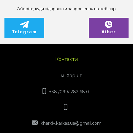
Оберіть, куди відправити запрошення на вебінар:
Telegram
Viber
Контакти
м. Харків
+38 /099/ 282 68 01
kharkiv.karkas.ua@gmail.com