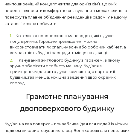
найпоширеніший концепт житла для однієї сім’ї. До їхніх
переваг відносять комфортне спілкування в межах єдиного
поверху та плавне об’єднання резиденції з садом. У нашому
каталозі можна побачити:
Котеджі одноповерхові з мансардою, які є дуже
популярними. Горищне приміщення можна
використовувати як спальну зону або робочий кабінет, а
компактність будівлі заощадить місце на ділянці.
Планування житлового будинку з гаражем, в якому
зручно зберігати особисту машину. Будівля з
приміщенням для авто дуже компактна, а вартість її
будівництва менша, ніж ціна зведення двох окремих
споруд.
Грамотне планування
двоповерхового будинку
Будівлі на два поверхи – приваблива ідея для людей із чітким
поділом використовуваних площ. Вони хороші для невеликих