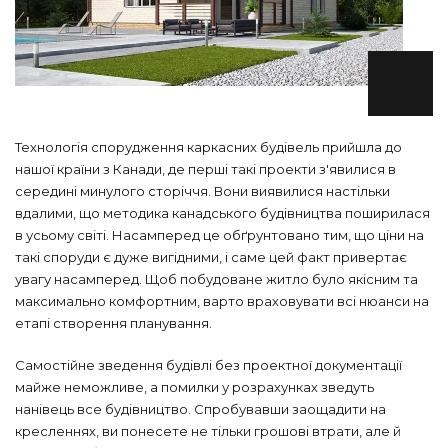
Технологія спорудження каркасних будівель прийшла до
нашої країни з Канади, де перші такі проекти з'явилися в
середині минулого сторіччя. Вони виявилися настільки
вдалими, що методика канадського будівництва поширилася
в усьому світі. Насамперед це обґрунтовано тим, що ціни на
такі споруди є дуже вигідними, і саме цей факт привертає
увагу насамперед. Щоб побудоване житло було якісним та
максимально комфортним, варто враховувати всі нюанси на
етапі створення планування.
Самостійне зведення будівлі без проектної документації
майже неможливе, а помилки у розрахунках зведуть
нанівець все будівництво. Спробувавши заощадити на
кресленнях, ви понесете не тільки грошові втрати, але й